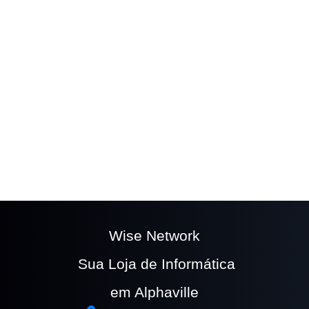
The easy to use
Wufoo form builder
helps you
make forms easy, fast, and fun.
Wise Network
Sua Loja de Informática
em Alphaville