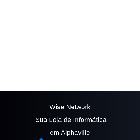
The easy to use
Wufoo form builder
helps you
make forms easy, fast, and fun.
Wise Network
Sua Loja de Informática
em Alphaville