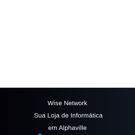
The easy to use
Wufoo form builder
helps you
make forms easy, fast, and fun.
Wise Network
Sua Loja de Informática
em Alphaville