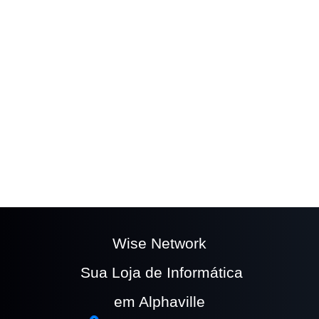
The easy to use
Wufoo form builder
helps you
make forms easy, fast, and fun.
Wise Network
Sua Loja de Informática
em Alphaville