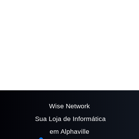
The easy to use
Wufoo form builder
helps you
make forms easy, fast, and fun.
Wise Network
Sua Loja de Informática
em Alphaville