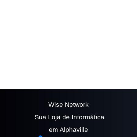
The easy to use
Wufoo form builder
helps you
make forms easy, fast, and fun.
Wise Network
Sua Loja de Informática
em Alphaville