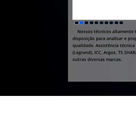
Nossos técnicos altamente t
disposição para analisar e pr
qualidade. Assistência técnica
(Legrand), ICC, Argox, TS SHAR
outras diversas marcas.