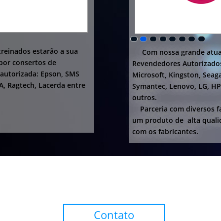
reinados estarão a sua
Com nossa grande atua
opor consertos de
Revendedores Autorizados
 autorizada: Epson, SMS
Microsoft, Kingston, Seaga
A, Ragtech, Lacerda entre
Symantec, Lenovo, LG, HP,
outros.
Parceria com diversos fa
um produto de alta quali
com os fabricantes.
Contato