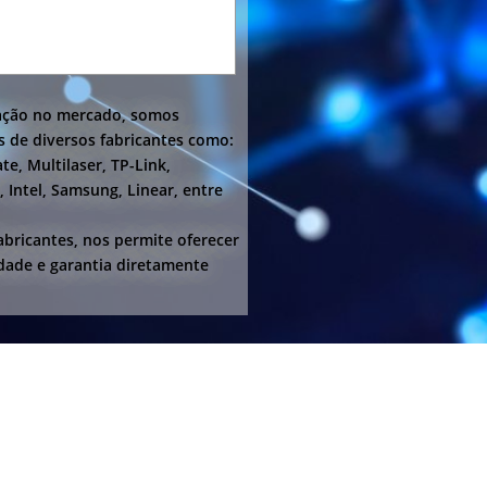
ção no mercado, somos
 de diversos fabricantes como:
te, Multilaser, TP-Link,
 Intel, Samsung, Linear, entre
bricantes, nos permite oferecer
dade e garantia diretamente